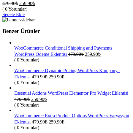
Orijinal
Şu
479.90
₺
259.90
₺
fiyat:
andaki
( 0 Yorumlar)
fiyat:
479.90₺.
Sepete Ekle
259.90₺.
Benzer Ürünler
WooCommerce Conditional Shipping and Payments
Orijinal
Şu
WordPress Ödeme Eklentisi
479.90
₺
259.90
₺
fiyat:
andaki
( 0 Yorumlar)
fiyat:
479.90₺.
259.90₺.
WooCommerce Dynamic Pricing WordPress Kampanya
Orijinal
Şu
Eklentisi
479.90
₺
259.90
₺
fiyat:
andaki
( 0 Yorumlar)
fiyat:
479.90₺.
259.90₺.
Essential Addons WordPress Elementor Pro Widget Eklentisi
Orijinal
Şu
479.90
₺
259.90
₺
fiyat:
andaki
( 0 Yorumlar)
fiyat:
479.90₺.
259.90₺.
WooCommerce Extra Product Options WordPress Varyasyon
Orijinal
Şu
Eklentisi
479.90
₺
259.90
₺
fiyat:
andaki
( 0 Yorumlar)
fiyat:
479.90₺.