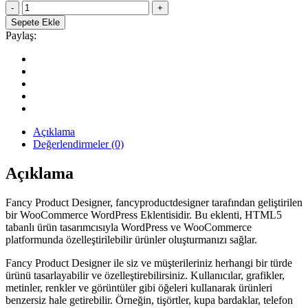
WooCommerce
259.90₺.
Fancy
Sepete Ekle
Product
Paylaş:
Designer
WordPress
Ürün
Tasarlama
Eklentisi
quantity
Açıklama
Değerlendirmeler (0)
Açıklama
Fancy Product Designer, fancyproductdesigner tarafından geliştirilen
bir WooCommerce WordPress Eklentisidir. Bu eklenti, HTML5
tabanlı ürün tasarımcısıyla WordPress ve WooCommerce
platformunda özelleştirilebilir ürünler oluşturmanızı sağlar.
Fancy Product Designer ile siz ve müşterileriniz herhangi bir türde
ürünü tasarlayabilir ve özelleştirebilirsiniz. Kullanıcılar, grafikler,
metinler, renkler ve görüntüler gibi öğeleri kullanarak ürünleri
benzersiz hale getirebilir. Örneğin, tişörtler, kupa bardaklar, telefon