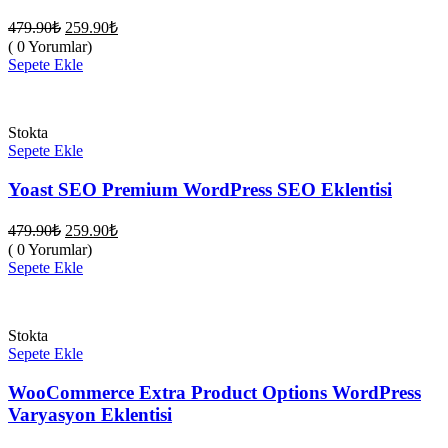
Orijinal
Şu
479.90
₺
259.90
₺
fiyat:
andaki
( 0 Yorumlar)
fiyat:
479.90₺.
Sepete Ekle
259.90₺.
Stokta
Sepete Ekle
Yoast SEO Premium WordPress SEO Eklentisi
Orijinal
Şu
479.90
₺
259.90
₺
fiyat:
andaki
( 0 Yorumlar)
fiyat:
479.90₺.
Sepete Ekle
259.90₺.
Stokta
Sepete Ekle
WooCommerce Extra Product Options WordPress
Varyasyon Eklentisi