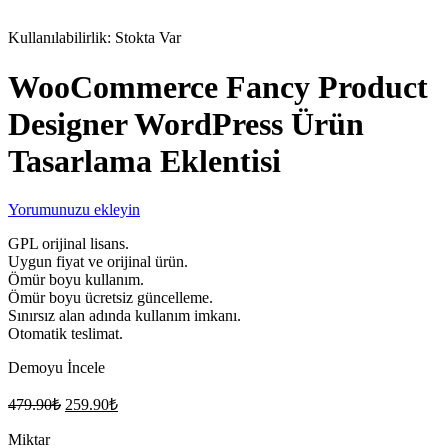
Stokta
Kullanılabilirlik:
Stokta Var
WooCommerce Fancy Product
Designer WordPress Ürün
Tasarlama Eklentisi
Yorumunuzu ekleyin
GPL orijinal lisans.
Uygun fiyat ve orijinal ürün.
Ömür boyu kullanım.
Ömür boyu ücretsiz güncelleme.
Sınırsız alan adında kullanım imkanı.
Otomatik teslimat.
Demoyu İncele
Orijinal
Şu
479.90
₺
259.90
₺
fiyat:
andaki
fiyat:
Miktar
479.90₺.