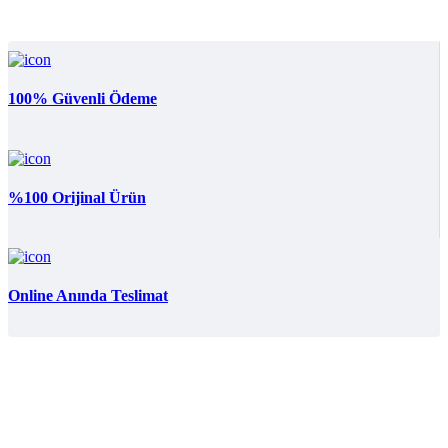
259.90₺.
100% Güvenli Ödeme
%100 Orijinal Ürün
Online Anında Teslimat