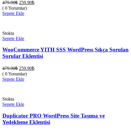
Orijinal
Şu
479.90
₺
259.90
₺
fiyat:
andaki
( 0 Yorumlar)
fiyat:
479.90₺.
Sepete Ekle
259.90₺.
Stokta
Sepete Ekle
WooCommerce YITH SSS WordPress Sıkça Sorulan
Sorular Eklentisi
Orijinal
Şu
479.90
₺
259.90
₺
fiyat:
andaki
( 0 Yorumlar)
fiyat:
479.90₺.
Sepete Ekle
259.90₺.
Stokta
Sepete Ekle
Duplicator PRO WordPress Site Taşıma ve
Yedekleme Eklentisi