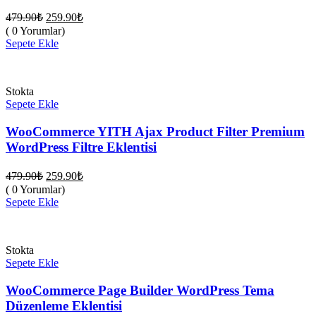
Orijinal
Şu
479.90
₺
259.90
₺
fiyat:
andaki
( 0 Yorumlar)
fiyat:
479.90₺.
Sepete Ekle
259.90₺.
Stokta
Sepete Ekle
WooCommerce YITH Ajax Product Filter Premium
WordPress Filtre Eklentisi
Orijinal
Şu
479.90
₺
259.90
₺
fiyat:
andaki
( 0 Yorumlar)
fiyat:
479.90₺.
Sepete Ekle
259.90₺.
Stokta
Sepete Ekle
WooCommerce Page Builder WordPress Tema
Düzenleme Eklentisi