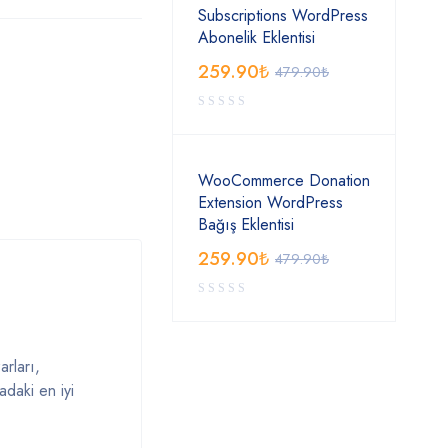
Subscriptions WordPress
Abonelik Eklentisi
259.90
₺
479.90
₺
WooCommerce Donation
Extension WordPress
Bağış Eklentisi
259.90
₺
479.90
₺
arları,
adaki en iyi