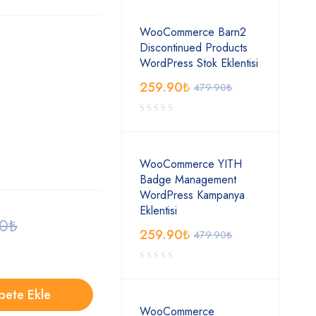
WooCommerce Barn2
Discontinued Products
WordPress Stok Eklentisi
259.90
₺
479.90
₺
WooCommerce YITH
Badge Management
WordPress Kampanya
Eklentisi
90
₺
259.90
₺
479.90
₺
pete Ekle
WooCommerce