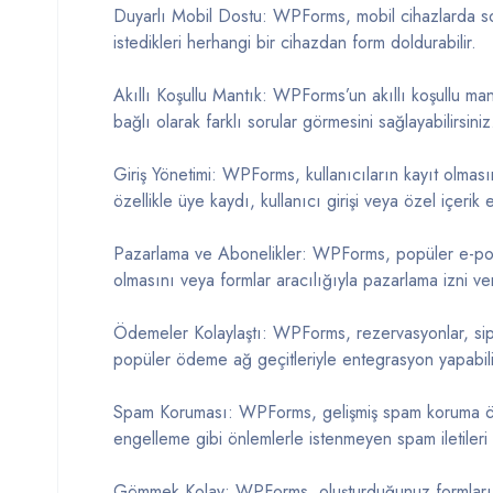
Duyarlı Mobil Dostu: WPForms, mobil cihazlarda soru
istedikleri herhangi bir cihazdan form doldurabilir.
Akıllı Koşullu Mantık: WPForms’un akıllı koşullu mantık
bağlı olarak farklı sorular görmesini sağlayabilirsiniz
Giriş Yönetimi: WPForms, kullanıcıların kayıt olması
özellikle üye kaydı, kullanıcı girişi veya özel içerik e
Pazarlama ve Abonelikler: WPForms, popüler e-posta
olmasını veya formlar aracılığıyla pazarlama izni ver
Ödemeler Kolaylaştı: WPForms, rezervasyonlar, sipa
popüler ödeme ağ geçitleriyle entegrasyon yapabilir
Spam Koruması: WPForms, gelişmiş spam koruma öze
engelleme gibi önlemlerle istenmeyen spam iletileri ö
Gömmek Kolay: WPForms, oluşturduğunuz formları k