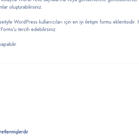
lar oluşturabilirsiniz.
iyle WordPress kullanıcıları için en iyi iletişim formu eklentisidir.
rms’u tercih edebilirsiniz.
apabilir.
retlenmişlerdir