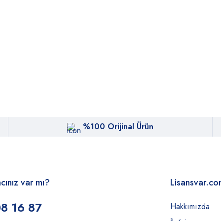
%100 Orijinal Ürün
acınız var mı?
Lisansvar.c
8 16 87
Hakkımızda