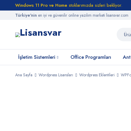
Windows 11 Pro ve Home
stoklarımızda sizleri bekliyor.
Türkiye'nin
en iyi ve güvenilir online yazılım marketi lisansvar.com
İşletim Sistemleri
Office Programları
Anti
Ana Sayfa
Wordpress Lisansları
Wordpress Eklentileri
WPFor
STOKTA