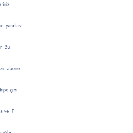
riniz
rli yanıtlara
r. Bu
izin abone
ripe gibi
a ve IP
sağlar.