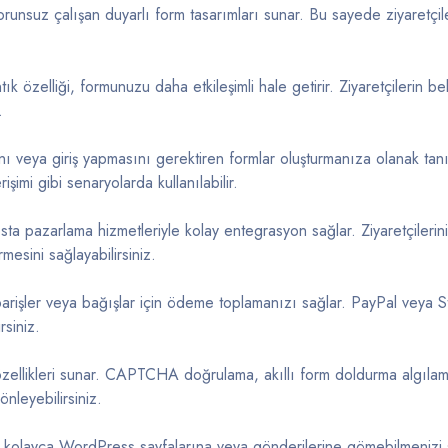
nsuz çalışan duyarlı form tasarımları sunar. Bu sayede ziyaretçile
 özelliği, formunuzu daha etkileşimli hale getirir. Ziyaretçilerin beli
.
nı veya giriş yapmasını gerektiren formlar oluşturmanıza olanak tanı
rişimi gibi senaryolarda kullanılabilir.
 pazarlama hizmetleriyle kolay entegrasyon sağlar. Ziyaretçilerin
mesini sağlayabilirsiniz.
rişler veya bağışlar için ödeme toplamanızı sağlar. PayPal veya St
siniz.
llikleri sunar. CAPTCHA doğrulama, akıllı form doldurma algılam
nleyebilirsiniz.
olayca WordPress sayfalarına veya gönderilerine gömebilmenizi 