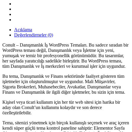
quantity
Açıklama
Değerlendirmeler (0)
Conult – Danışmanlık İş WordPress Temaları. Bu sadece sıradan bir
WordPress teması değil, Danışmanlık veya İşletme için yeni,
yumuşak ve temiz bir profesyonellik görünümüdür. Bu tasarımlar,
her sayfada yaratıcılığı sadelikle birleştirir. Bu WordPress teması,
tüm Danışmanlık ve İş merkezleri ve kurumsal işler için uygundur.
Bu tema, Danışmanlık ve Finans sektöründe faaliyet gösteren tüm
işletmeler için oluşturulmuştur ve uygundur. Mali Müşavirler,
Sigorta Brokerleri, Muhasebeciler, Avukatlar, Danışmanlar veya
Finans ve Danışmanlık ile ilgili diğer işletmeler, bu sizin için tema.
Kişisel veya ticari kullanım için her tür web sitesi için harika bir
aday olan Conult’un kullanımı kolaydır ve son derece
özelleştirilebilir.
Tema, sitenizi yönetmek için birçok kullanışlı seçenek ve araç içeren
kendi süper güçlü tema kontrol paneline sahiptir: Elementor Sayfa