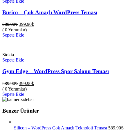
Sepete Ekle
Busico – Çok Amaçlı WordPress Teması
Orijinal
Şu
589.90
₺
399.90
₺
fiyat:
andaki
( 0 Yorumlar)
fiyat:
589.90₺.
Sepete Ekle
399.90₺.
Stokta
Sepete Ekle
Gym Edge – WordPress Spor Salonu Teması
Orijinal
Şu
589.90
₺
399.90
₺
fiyat:
andaki
( 0 Yorumlar)
fiyat:
589.90₺.
Sepete Ekle
399.90₺.
Benzer Ürünler
Silicon – WordPress Çok Amaçlı Teknoloji Teması
589.90
₺