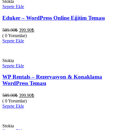
Stokta
Sepete Ekle
Eduker – WordPress Online Eğitim Teması
Orijinal
Şu
589.90
₺
399.90
₺
fiyat:
andaki
( 0 Yorumlar)
fiyat:
589.90₺.
Sepete Ekle
399.90₺.
Stokta
Sepete Ekle
WP Rentals – Rezervasyon & Konaklama
WordPress Teması
Orijinal
Şu
589.90
₺
399.90
₺
fiyat:
andaki
( 0 Yorumlar)
fiyat:
589.90₺.
Sepete Ekle
399.90₺.
Stokta