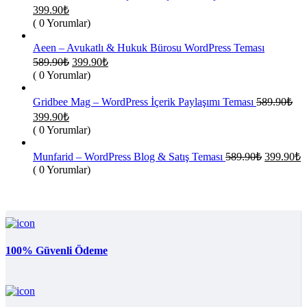
Orijinal
Şu
399.90
₺
fiyat:
andaki
( 0 Yorumlar)
fiyat:
589.90₺.
399.90₺.
Aeen – Avukatlı & Hukuk Bürosu WordPress Teması
Orijinal
Şu
589.90
₺
399.90
₺
fiyat:
andaki
( 0 Yorumlar)
fiyat:
589.90₺.
399.90₺.
Gridbee Mag – WordPress İçerik Paylaşımı Teması
589.90
₺
Orijinal
Şu
399.90
₺
fiyat:
andaki
( 0 Yorumlar)
fiyat:
589.90₺.
399.90₺.
Orijinal
Ş
Munfarid – WordPress Blog & Satış Teması
589.90
₺
399.90
₺
fiyat:
a
( 0 Yorumlar)
f
589.90₺.
3
100% Güvenli Ödeme