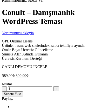
Kullanılabilirlik:
Stokta Var
Conult – Danışmanlık
WordPress Teması
Yorumunuzu ekleyin
GPL Orijinal Lisans
Ürünler, resmi web sitelerindeki satıcı teklifiyle aynıdır.
Ömür Boyu Ücretsiz Güncelleme
Sınırsız Alan Adında Kullanın
Ücretsiz Kurulum Desteği
CANLI DEMOYU İNCELE
Orijinal
Şu
589.90
₺
399.90
₺
fiyat:
andaki
fiyat:
Miktar
589.90₺.
Conult
399.90₺.
–
Sepete Ekle
Danışmanlık
Paylaş:
WordPress
Teması