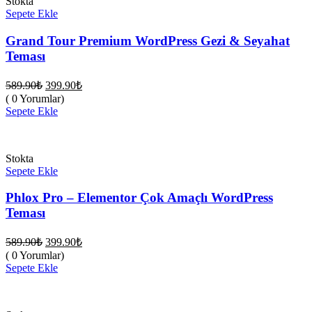
Stokta
Sepete Ekle
Grand Tour Premium WordPress Gezi & Seyahat
Teması
Orijinal
Şu
589.90
₺
399.90
₺
fiyat:
andaki
( 0 Yorumlar)
fiyat:
589.90₺.
Sepete Ekle
399.90₺.
Stokta
Sepete Ekle
Phlox Pro – Elementor Çok Amaçlı WordPress
Teması
Orijinal
Şu
589.90
₺
399.90
₺
fiyat:
andaki
( 0 Yorumlar)
fiyat:
589.90₺.
Sepete Ekle
399.90₺.