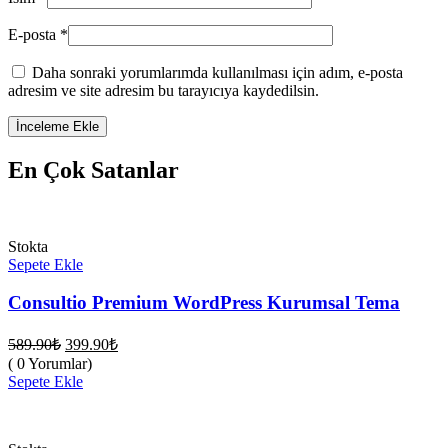
E-posta
*
Daha sonraki yorumlarımda kullanılması için adım, e-posta
adresim ve site adresim bu tarayıcıya kaydedilsin.
En Çok Satanlar
Stokta
Sepete Ekle
Consultio Premium WordPress Kurumsal Tema
Orijinal
Şu
589.90
₺
399.90
₺
fiyat:
andaki
( 0 Yorumlar)
fiyat:
589.90₺.
Sepete Ekle
399.90₺.