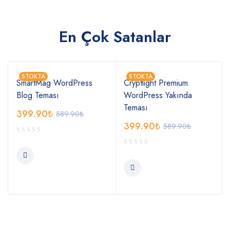
En Çok Satanlar
STOKTA
STOKTA
SmartMag WordPress
Cryptlight Premium
Blog Teması
WordPress Yakında
Teması
399.90
₺
589.90
₺
399.90
₺
589.90
₺