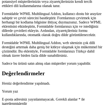
potansiyel müşterilerinizin veya ziyaretçilerinizin kendi tercih
ettikleri dili kullanmalarına olanak tanır.
Formidable WPML Multilingual Addon, kullanıcı dostu bir arayüze
sahiptir ve çeviri sürecini basitleştirir. Formlarınızı çevirmek için
herhangi bir kodlama bilgisine ihtiyaç duymazsınız. Sadece WPML
eklentisini etkinleştirin, Formidable formlarınızı için ve istediğiniz
dillerde çevirileri ekleyin. Ardından, ziyaretçileriniz formu
kullandıklarında, otomatik olarak doğru dilde görüntülenecektir.
Formidable WPML Multilingual Addon, web sitenizin çok dilli
desteğini artırmak daha geniş bir kitleye ulaşmak için mükemmel bir
çözümdür. Bu eklentiyle, Formidable formlarınızı Türkçe dahil
olmak üzere birden fazla dilde sunabilirsiniz.
Sadece bu ürünü satın almış olan müşteriler yorum yapabilir.
Değerlendirmeler
Henüz değerlendirme yapılmadı.
Yorum yaz
E-posta adresiniz yayınlanmayacak.
Gerekli alanlar
*
ile
işaretlenmişlerdir