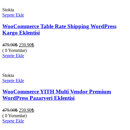
Stokta
Sepete Ekle
WooCommerce Table Rate Shipping WordPress
Kargo Eklentisi
Orijinal
Şu
479.90
₺
259.90
₺
fiyat:
andaki
( 0 Yorumlar)
fiyat:
479.90₺.
Sepete Ekle
259.90₺.
Stokta
Sepete Ekle
WooCommerce YITH Multi Vendor Premium
WordPress Pazaryeri Eklentisi
Orijinal
Şu
479.90
₺
259.90
₺
fiyat:
andaki
( 0 Yorumlar)
fiyat:
479.90₺.
Sepete Ekle
259.90₺.