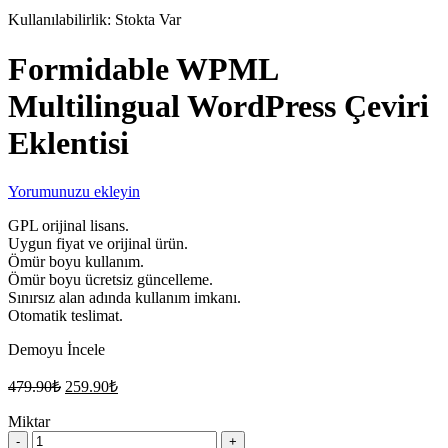
Kullanılabilirlik:
Stokta Var
Formidable WPML
Multilingual WordPress Çeviri
Eklentisi
Yorumunuzu ekleyin
GPL orijinal lisans.
Uygun fiyat ve orijinal ürün.
Ömür boyu kullanım.
Ömür boyu ücretsiz güncelleme.
Sınırsız alan adında kullanım imkanı.
Otomatik teslimat.
Demoyu İncele
Orijinal
Şu
479.90
₺
259.90
₺
fiyat:
andaki
fiyat:
Miktar
479.90₺.
Formidable
259.90₺.