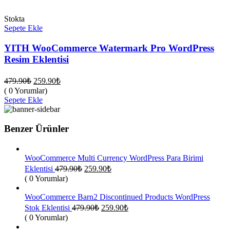
Stokta
Sepete Ekle
YITH WooCommerce Watermark Pro WordPress
Resim Eklentisi
Orijinal
Şu
479.90
₺
259.90
₺
fiyat:
andaki
( 0 Yorumlar)
fiyat:
479.90₺.
Sepete Ekle
259.90₺.
Benzer Ürünler
WooCommerce Multi Currency WordPress Para Birimi
Orijinal
Şu
Eklentisi
479.90
₺
259.90
₺
fiyat:
andaki
( 0 Yorumlar)
fiyat:
479.90₺.
259.90₺.
WooCommerce Barn2 Discontinued Products WordPress
Orijinal
Şu
Stok Eklentisi
479.90
₺
259.90
₺
fiyat:
andaki
( 0 Yorumlar)
fiyat:
479.90₺.