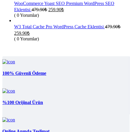
259.90₺.
WooCommerce Yoast SEO Premium WordPress SEO
Orijinal
Şu
Eklentisi
479.90
₺
259.90
₺
fiyat:
andaki
( 0 Yorumlar)
fiyat:
479.90₺.
259.90₺.
W3 Total Cache Pro WordPress Cache Eklentisi
479.90
₺
Orijinal
Şu
259.90
₺
fiyat:
andaki
( 0 Yorumlar)
fiyat:
479.90₺.
259.90₺.
100% Güvenli Ödeme
%100 Orijinal Ürün
Online Anında Teslimat