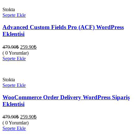
Stokta
Sepete Ekle
Advanced Custom Fields Pro (ACF) WordPress
Eklentisi
Orijinal
Şu
479.90
₺
259.90
₺
fiyat:
andaki
( 0 Yorumlar)
fiyat:
479.90₺.
Sepete Ekle
259.90₺.
Stokta
Sepete Ekle
WooCommerce Order Delivery WordPress Sipariş
Eklentisi
Orijinal
Şu
479.90
₺
259.90
₺
fiyat:
andaki
( 0 Yorumlar)
fiyat:
479.90₺.
Sepete Ekle
259.90₺.