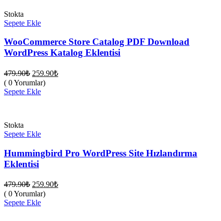
Stokta
Sepete Ekle
WooCommerce Store Catalog PDF Download
WordPress Katalog Eklentisi
Orijinal
Şu
479.90
₺
259.90
₺
fiyat:
andaki
( 0 Yorumlar)
fiyat:
479.90₺.
Sepete Ekle
259.90₺.
Stokta
Sepete Ekle
Hummingbird Pro WordPress Site Hızlandırma
Eklentisi
Orijinal
Şu
479.90
₺
259.90
₺
fiyat:
andaki
( 0 Yorumlar)
fiyat:
479.90₺.
Sepete Ekle
259.90₺.