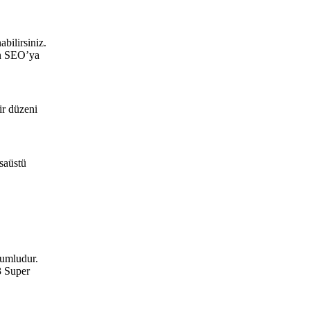
bilirsiniz.
in SEO’ya
ir düzeni
saüstü
yumludur.
3 Super