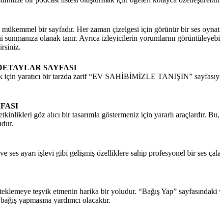
mükemmel bir sayfadır. Her zaman çizelgesi için görünür bir ses oynatıc
unmanıza olanak tanır. Ayrıca izleyicilerin yorumlarını görüntüleyebil
rsiniz.
 DETAYLAR SAYFASI
mak için yaratıcı bir tarzda zarif “EV SAHİBİMİZLE TANIŞIN” sayfasıyl
FASI
 etkinlikleri göz alıcı bir tasarımla göstermeniz için yararlı araçlardır. Bu,
udur.
e ses ayarı işlevi gibi gelişmiş özelliklere sahip profesyonel bir ses çal
desteklemeye teşvik etmenin harika bir yoludur. “Bağış Yap” sayfasındaki 
de bağış yapmasına yardımcı olacaktır.