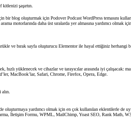
kitlenizi şaşırtın.
çin bir blog oluşturmak için Podover Podcast WordPress temasını kullana
un arama motorlarında daha üst sıralarda yer almasına yardımcı olmak iç
rükle ve bırak sayfa oluşturucu Elementor ile hayal ettiğiniz herhangi b
 hızlı yüklenecek ve cihazlar ve tarayıcılar arasında iyi çalışacak: ma
, iPad’ler, MacBook’lar, Safari, Chrome, Firefox, Opera, Edge.
 alın.
de oluşturmaya yardımcı olmak için en çok kullanılan eklentilerle de u
ktarma, İletişim Formu, WPML, MailChimp, Yoast SEO, Rank Math, W