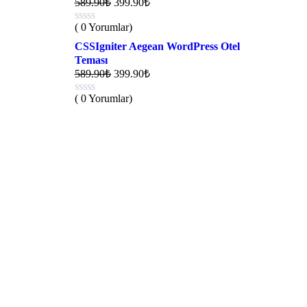
589.90
₺
399.90
₺
( 0 Yorumlar)
CSSIgniter Aegean WordPress Otel
Teması
589.90
₺
399.90
₺
( 0 Yorumlar)