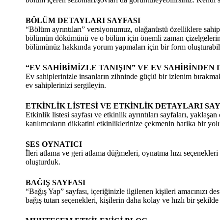
BÖLÜM DETAYLARI SAYFASI
“Bölüm ayrıntıları” versiyonumuz, olağanüstü özelliklere sahip 
bölümün dökümünü ve o bölüm için önemli zaman çizelgelerini s
bölümünüz hakkında yorum yapmaları için bir form oluşturabili
“EV SAHİBİMİZLE TANIŞIN” VE EV SAHİBİNDEN
Ev sahiplerinizle insanların zihninde güçlü bir izlenim bırak
ev sahiplerinizi sergileyin.
ETKİNLİK LİSTESİ VE ETKİNLİK DETAYLARI SAY
Etkinlik listesi sayfası ve etkinlik ayrıntıları sayfaları, yaklaşan
katılımcıların dikkatini etkinliklerinize çekmenin harika bir yol
SES OYNATICI
İleri atlama ve geri atlama düğmeleri, oynatma hızı seçenekleri v
oluşturduk.
BAĞIŞ SAYFASI
“Bağış Yap” sayfası, içeriğinizle ilgilenen kişileri amacınızı 
bağış tutarı seçenekleri, kişilerin daha kolay ve hızlı bir şekil