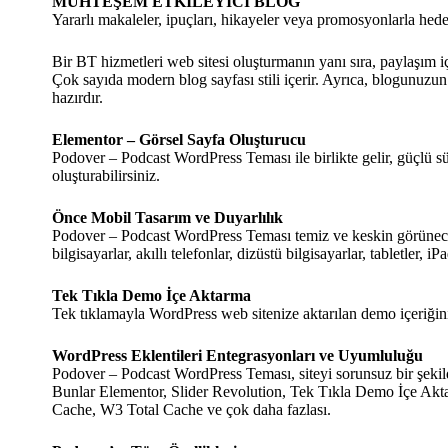
MUHTEŞEM ETKİLEYİCİ BLOG
Yararlı makaleler, ipuçları, hikayeler veya promosyonlarla hedef 
Bir BT hizmetleri web sitesi oluşturmanın yanı sıra, paylaşım i
Çok sayıda modern blog sayfası stili içerir. Ayrıca, blogunuz
hazırdır.
Elementor – Görsel Sayfa Oluşturucu
Podover – Podcast WordPress Teması ile birlikte gelir, güçlü sü
oluşturabilirsiniz.
Önce Mobil Tasarım ve Duyarlılık
Podover – Podcast WordPress Teması temiz ve keskin görünecek,
bilgisayarlar, akıllı telefonlar, dizüstü bilgisayarlar, tabletler
Tek Tıkla Demo İçe Aktarma
Tek tıklamayla WordPress web sitenize aktarılan demo içeriğini
WordPress Eklentileri Entegrasyonları ve Uyumluluğu
Podover – Podcast WordPress Teması, siteyi sorunsuz bir şekil
Bunlar Elementor, Slider Revolution, Tek Tıkla Demo İçe A
Cache, W3 Total Cache ve çok daha fazlası.