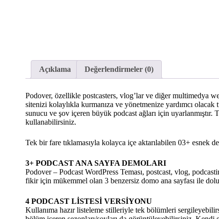
Açıklama
Değerlendirmeler (0)
Podover, özellikle postcasters, vlog’lar ve diğer multimedya web
sitenizi kolaylıkla kurmanıza ve yönetmenize yardımcı olacak t
sunucu ve şov içeren büyük podcast ağları için uyarlanmıştır. T
kullanabilirsiniz.
Tek bir fare tıklamasıyla kolayca içe aktarılabilen 03+ esnek de
3+ PODCAST ANA SAYFA DEMOLARI
Podover – Podcast WordPress Teması, postcast, vlog, podcasting 
fikir için mükemmel olan 3 benzersiz domo ana sayfası ile do
4 PODCAST LİSTESİ VERSİYONU
Kullanıma hazır listeleme stilleriyle tek bölümleri sergileyebili
bölüm içeren sezonları/şovları da görüntüleyebilirsiniz. Kendi sti