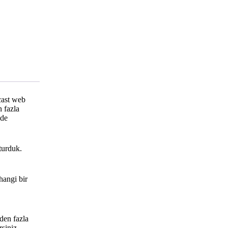
dcast web
n fazla
 de
şturduk.
hangi bir
rden fazla
rsiniz.