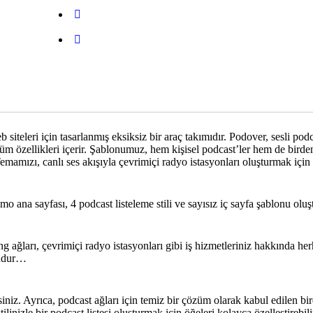
 siteleri için tasarlanmış eksiksiz bir araç takımıdır. Podover, sesli po
üm özellikleri içerir. Şablonumuz, hem kişisel podcast’ler hem de birde
emamızı, canlı ses akışıyla çevrimiçi radyo istasyonları oluşturmak için
mo ana sayfası, 4 podcast listeleme stili ve sayısız iç sayfa şablonu olu
ağları, çevrimiçi radyo istasyonları gibi iş hizmetleriniz hakkında her
ludur…
rsiniz. Ayrıca, podcast ağları için temiz bir çözüm olarak kabul edilen bi
linizle bir podcast listesi oluşturmak için öğeleri kolayca özelleştirebili