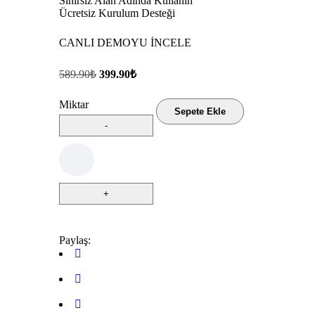
Sınırsız Alan Adında Kullanın
Ücretsiz Kurulum Desteği
CANLI DEMOYU İNCELE
589.90
₺
399.90
₺
Miktar
Sepete Ekle
Paylaş: