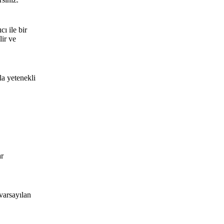
ı ile bir
ir ve
a yetenekli
ar
varsayılan