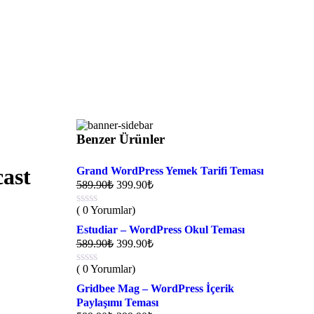
Benzer Ürünler
ast
Grand WordPress Yemek Tarifi Teması
589.90
₺
399.90
₺
( 0 Yorumlar)
Estudiar – WordPress Okul Teması
589.90
₺
399.90
₺
( 0 Yorumlar)
Gridbee Mag – WordPress İçerik
Paylaşımı Teması