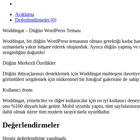
Açıklama
Değerlendirmeler (0)
Woddingat – Düğün WordPress Teması
Woddingat, bir düğün WordPress temasının olması gerektiği kadar hari
uzmanlarla yakın istişare ederek oluşturduk. Ayrıca düğün yapmış ve 
zenginliğini doğurdu!
Düğün Merkezli Özellikler
Düğün ihtiyaçlarınızı desteklemek için Woddingat muhteşem davetiye ve 
görüntüleri sergilemek için mükemmel bir fotoğraf galerisine de sahi
Kullanıcı dostu
Woddingat, yöneticiler ve diğer kullanıcılar için en iyi kullanıcı dene
onu %100 duyarlı hale getirir. Mobil uyumlu yapısı, tüm sayfalarınızın
dahil olmak üzere tüm modern tarayıcılarla uyumludur.
Değerlendirmeler
Henüz değerlendirme yapılmadı.