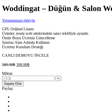
Woddingat – Düğün & Salon Wo
Yorumunuzu ekleyin
GPL Orijinal Lisans
Ürünler, resmi web sitelerindeki satıcı teklifiyle aynıdır.
Ömür Boyu Ücretsiz Güncelleme
Sınırsız Alan Adında Kullanın
Ücretsiz Kurulum Desteği
CANLI DEMOYU İNCELE
Orijinal
Şu
589.90
₺
399.90
₺
fiyat:
andaki
fiyat:
Miktar
589.90₺.
Woddingat
399.90₺.
–
Sepete Ekle
Düğün
Paylaş:
&
Salon
WordPress
Teması
quantity