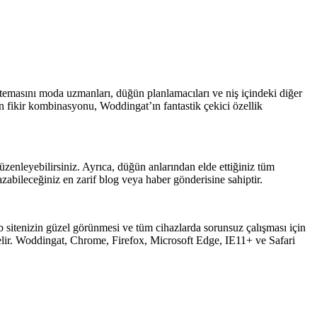
temasını moda uzmanları, düğün planlamacıları ve niş içindeki diğer
 fikir kombinasyonu, Woddingat’ın fantastik çekici özellik
zenleyebilirsiniz. Ayrıca, düğün anlarından elde ettiğiniz tüm
abileceğiniz en zarif blog veya haber gönderisine sahiptir.
web sitenizin güzel görünmesi ve tüm cihazlarda sorunsuz çalışması için
 gelir. Woddingat, Chrome, Firefox, Microsoft Edge, IE11+ ve Safari