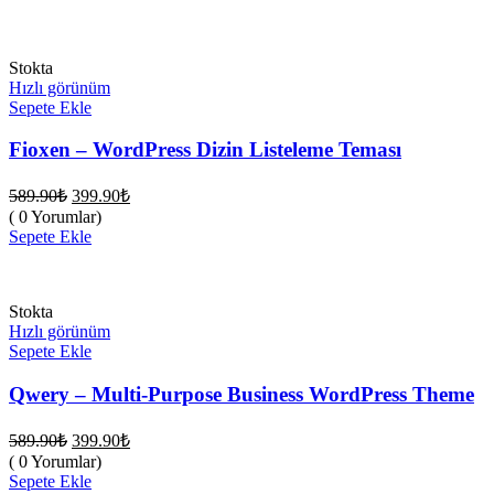
Stokta
Hızlı görünüm
Sepete Ekle
Fioxen – WordPress Dizin Listeleme Teması
Orijinal
Şu
589.90
₺
399.90
₺
fiyat:
andaki
( 0 Yorumlar)
fiyat:
589.90₺.
Sepete Ekle
399.90₺.
Stokta
Hızlı görünüm
Sepete Ekle
Qwery – Multi-Purpose Business WordPress Theme
Orijinal
Şu
589.90
₺
399.90
₺
fiyat:
andaki
( 0 Yorumlar)
fiyat:
589.90₺.
Sepete Ekle