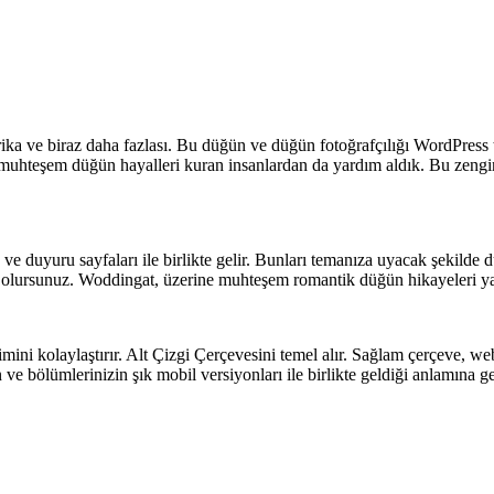
ka ve biraz daha fazlası. Bu düğün ve düğün fotoğrafçılığı WordPress 
muhteşem düğün hayalleri kuran insanlardan da yardım aldık. Bu zengin
duyuru sayfaları ile birlikte gelir. Bunları temanıza uyacak şekilde dü
p olursunuz. Woddingat, üzerine muhteşem romantik düğün hikayeleri yaz
yimini kolaylaştırır. Alt Çizgi Çerçevesini temel alır. Sağlam çerçeve, 
 ve bölümlerinizin şık mobil versiyonları ile birlikte geldiği anlamına