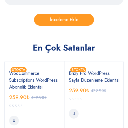
En Çok Satanlar
STOKTA
STOKTA
WooCommerce
Brizy Pro WordPress
Subscriptions WordPress
Sayfa Düzenleme Eklentisi
Abonelik Eklentisi
259.90
₺
479.90
₺
259.90
₺
479.90
₺