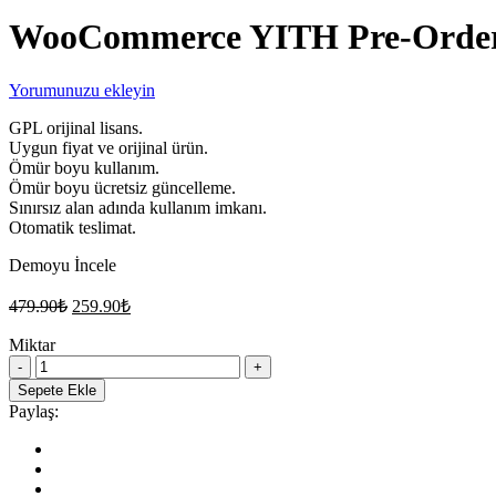
WooCommerce YITH Pre-Order W
Yorumunuzu ekleyin
GPL orijinal lisans.
Uygun fiyat ve orijinal ürün.
Ömür boyu kullanım.
Ömür boyu ücretsiz güncelleme.
Sınırsız alan adında kullanım imkanı.
Otomatik teslimat.
Demoyu İncele
Orijinal
Şu
479.90
₺
259.90
₺
fiyat:
andaki
fiyat:
Miktar
479.90₺.
WooCommerce
259.90₺.
YITH
Sepete Ekle
Pre-
Paylaş:
Order
WordPress
Sipariş
Eklentisi