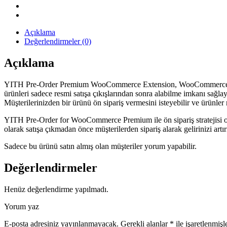
quantity
Açıklama
Değerlendirmeler (0)
Açıklama
YITH Pre-Order Premium WooCommerce Extension, WooCommerce için bi
ürünleri sadece resmi satışa çıkışlarından sonra alabilme imkanı sağlay
Müşterilerinizden bir ürünü ön sipariş vermesini isteyebilir ve ürünler r
YITH Pre-Order for WooCommerce Premium ile ön sipariş stratejisi oluş
olarak satışa çıkmadan önce müşterilerden sipariş alarak gelirinizi artı
Sadece bu ürünü satın almış olan müşteriler yorum yapabilir.
Değerlendirmeler
Henüz değerlendirme yapılmadı.
Yorum yaz
E-posta adresiniz yayınlanmayacak.
Gerekli alanlar
*
ile işaretlenmişl