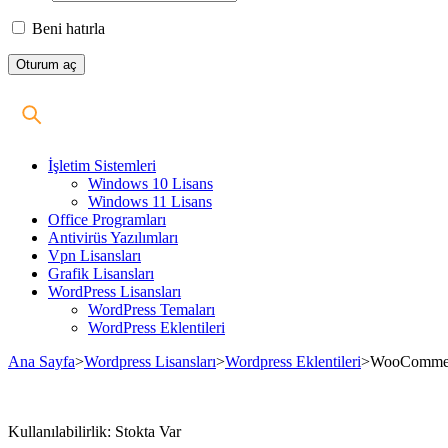
Beni hatırla
İşletim Sistemleri
Windows 10 Lisans
Windows 11 Lisans
Office Programları
Antivirüs Yazılımları
Vpn Lisansları
Grafik Lisansları
WordPress Lisansları
WordPress Temaları
WordPress Eklentileri
Ana Sayfa
>
Wordpress Lisansları
>
Wordpress Eklentileri
>
WooCommerc
Stokta
Kullanılabilirlik:
Stokta Var