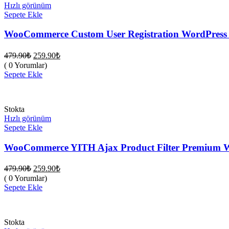
Hızlı görünüm
Sepete Ekle
WooCommerce Custom User Registration WordPress K
Orijinal
Şu
479.90
₺
259.90
₺
fiyat:
andaki
( 0 Yorumlar)
fiyat:
479.90₺.
Sepete Ekle
259.90₺.
Stokta
Hızlı görünüm
Sepete Ekle
WooCommerce YITH Ajax Product Filter Premium Wor
Orijinal
Şu
479.90
₺
259.90
₺
fiyat:
andaki
( 0 Yorumlar)
fiyat:
479.90₺.
Sepete Ekle
259.90₺.
Stokta