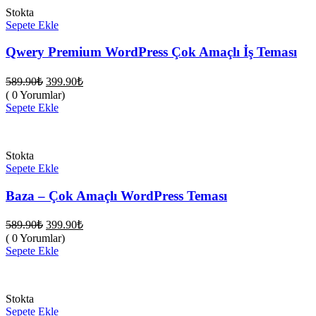
Stokta
Sepete Ekle
Qwery Premium WordPress Çok Amaçlı İş Teması
Orijinal
Şu
589.90
₺
399.90
₺
fiyat:
andaki
( 0 Yorumlar)
fiyat:
589.90₺.
Sepete Ekle
399.90₺.
Stokta
Sepete Ekle
Baza – Çok Amaçlı WordPress Teması
Orijinal
Şu
589.90
₺
399.90
₺
fiyat:
andaki
( 0 Yorumlar)
fiyat:
589.90₺.
Sepete Ekle
399.90₺.
Stokta
Sepete Ekle