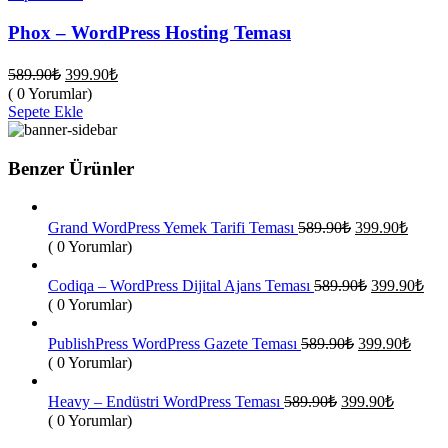
Phox – WordPress Hosting Teması
Orijinal
Şu
589.90
₺
399.90
₺
fiyat:
andaki
( 0 Yorumlar)
fiyat:
589.90₺.
Sepete Ekle
399.90₺.
Benzer Ürünler
Orijinal
Şu
Grand WordPress Yemek Tarifi Teması
589.90
₺
399.90
₺
fiyat:
andak
( 0 Yorumlar)
fiyat:
589.90₺.
399.9
Orijinal
Şu
Codiqa – WordPress Dijital Ajans Teması
589.90
₺
399.90
₺
fiyat:
and
( 0 Yorumlar)
fiya
589.90₺.
399
Orijinal
Şu
PublishPress WordPress Gazete Teması
589.90
₺
399.90
₺
fiyat:
andak
( 0 Yorumlar)
fiyat:
589.90₺.
399.9
Orijinal
Şu
Heavy – Endüstri WordPress Teması
589.90
₺
399.90
₺
fiyat:
andaki
( 0 Yorumlar)
fiyat:
589.90₺.