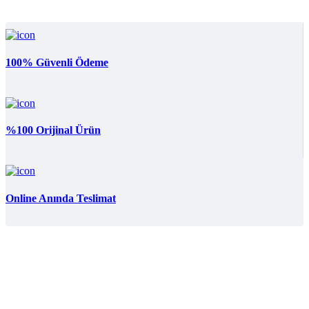
399.90₺
100% Güvenli Ödeme
%100 Orijinal Ürün
Online Anında Teslimat