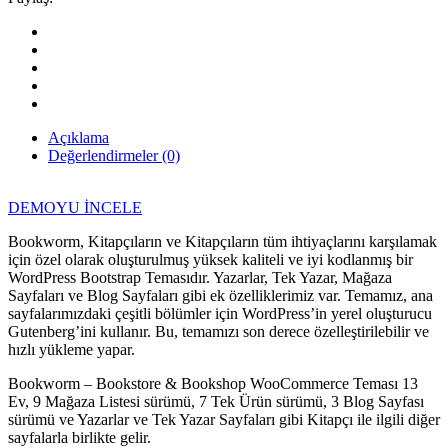
&
Dergi
WordPress
WooCommerce
Teması
quantity
Açıklama
Değerlendirmeler (0)
DEMOYU İNCELE
Bookworm, Kitapçıların ve Kitapçıların tüm ihtiyaçlarını karşılamak
için özel olarak oluşturulmuş yüksek kaliteli ve iyi kodlanmış bir
WordPress Bootstrap Temasıdır. Yazarlar, Tek Yazar, Mağaza
Sayfaları ve Blog Sayfaları gibi ek özelliklerimiz var. Temamız, ana
sayfalarımızdaki çeşitli bölümler için WordPress’in yerel oluşturucu
Gutenberg’ini kullanır. Bu, temamızı son derece özelleştirilebilir ve
hızlı yükleme yapar.
Bookworm – Bookstore & Bookshop WooCommerce Teması 13
Ev, 9 Mağaza Listesi sürümü, 7 Tek Ürün sürümü, 3 Blog Sayfası
sürümü ve Yazarlar ve Tek Yazar Sayfaları gibi Kitapçı ile ilgili diğer
sayfalarla birlikte gelir.