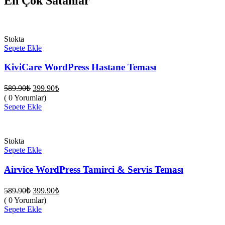
En Çok Satanlar
Stokta
Sepete Ekle
KiviCare WordPress Hastane Teması
Orijinal
Şu
589.90
₺
399.90
₺
fiyat:
andaki
( 0 Yorumlar)
fiyat:
589.90₺.
Sepete Ekle
399.90₺.
Stokta
Sepete Ekle
Airvice WordPress Tamirci & Servis Teması
Orijinal
Şu
589.90
₺
399.90
₺
fiyat:
andaki
( 0 Yorumlar)
fiyat:
589.90₺.
Sepete Ekle
399.90₺.