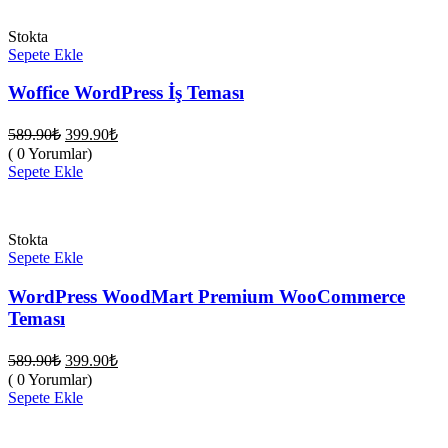
Stokta
Sepete Ekle
Woffice WordPress İş Teması
Orijinal
Şu
589.90
₺
399.90
₺
fiyat:
andaki
( 0 Yorumlar)
fiyat:
589.90₺.
Sepete Ekle
399.90₺.
Stokta
Sepete Ekle
WordPress WoodMart Premium WooCommerce
Teması
Orijinal
Şu
589.90
₺
399.90
₺
fiyat:
andaki
( 0 Yorumlar)
fiyat:
589.90₺.
Sepete Ekle
399.90₺.