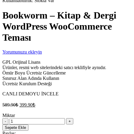
Kullanılabilirlik:
Stokta Var
Bookworm – Kitap & Dergi
WordPress WooCommerce
Teması
Yorumunuzu ekleyin
GPL Orijinal Lisans
Ürünler, resmi web sitelerindeki satıcı teklifiyle aynıdır.
Ömür Boyu Ücretsiz Güncelleme
Sınırsız Alan Adında Kullanın
Ücretsiz Kurulum Desteği
CANLI DEMOYU İNCELE
Orijinal
Şu
589.90
₺
399.90
₺
fiyat:
andaki
fiyat:
Miktar
589.90₺.
Bookworm
399.90₺.
–
Sepete Ekle
Kitap
Paylaş: