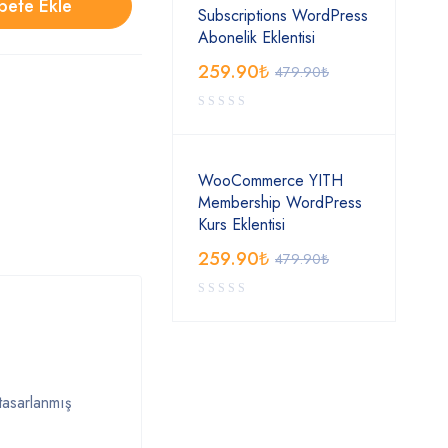
pete Ekle
Subscriptions WordPress
Abonelik Eklentisi
259.90
₺
479.90
₺
WooCommerce YITH
Membership WordPress
Kurs Eklentisi
259.90
₺
479.90
₺
tasarlanmış