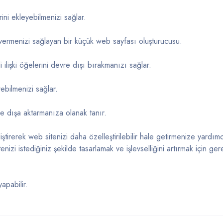
ini ekleyebilmenizi sağlar.
vermenizi sağlayan bir küçük web sayfası oluşturucusu.
 ilişki öğelerini devre dışı bırakmanızı sağlar.
rebilmenizi sağlar.
 ve dışa aktarmanıza olanak tanır.
erek web sitenizi daha özelleştirilebilir hale getirmenize yardımc
tenizi istediğiniz şekilde tasarlamak ve işlevselliğini artırmak için ge
apabilir.