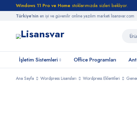
Windows 11 Pro ve Home
stoklarımızda sizleri bekliyor.
Türkiye'nin
en iyi ve güvenilir online yazılım marketi lisansvar.com
İşletim Sistemleri
Office Programları
Anti
Ana Sayfa
Wordpress Lisansları
Wordpress Eklentileri
Gener
STOKTA