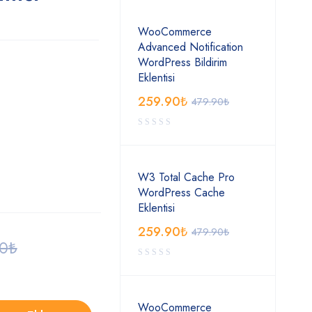
WooCommerce
Advanced Notification
WordPress Bildirim
Eklentisi
259.90
₺
479.90
₺
W3 Total Cache Pro
WordPress Cache
Eklentisi
259.90
₺
479.90
₺
90
₺
WooCommerce