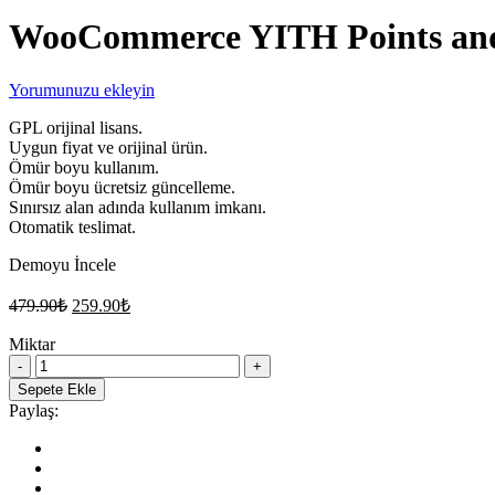
WooCommerce YITH Points and
Yorumunuzu ekleyin
GPL orijinal lisans.
Uygun fiyat ve orijinal ürün.
Ömür boyu kullanım.
Ömür boyu ücretsiz güncelleme.
Sınırsız alan adında kullanım imkanı.
Otomatik teslimat.
Demoyu İncele
Orijinal
Şu
479.90
₺
259.90
₺
fiyat:
andaki
fiyat:
Miktar
479.90₺.
WooCommerce
259.90₺.
YITH
Sepete Ekle
Points
Paylaş:
and
Rewards
WordPress
Kampanya