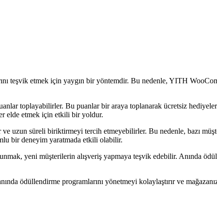
rını teşvik etmek için yaygın bir yöntemdir. Bu nedenle, YITH WooCommer
uanlar toplayabilirler. Bu puanlar bir araya toplanarak ücretsiz hediyele
r elde etmek için etkili bir yoldur.
 ve uzun süreli biriktirmeyi tercih etmeyebilirler. Bu nedenle, bazı mü
lu bir deneyim yaratmada etkili olabilir.
 sunmak, yeni müşterilerin alışveriş yapmaya teşvik edebilir. Anında ödü
nında ödüllendirme programlarını yönetmeyi kolaylaştırır ve mağazanız