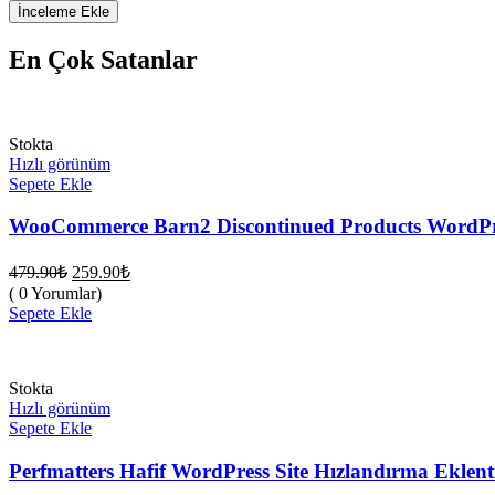
En Çok Satanlar
Stokta
Hızlı görünüm
Sepete Ekle
WooCommerce Barn2 Discontinued Products WordPres
Orijinal
Şu
479.90
₺
259.90
₺
fiyat:
andaki
( 0 Yorumlar)
fiyat:
479.90₺.
Sepete Ekle
259.90₺.
Stokta
Hızlı görünüm
Sepete Ekle
Perfmatters Hafif WordPress Site Hızlandırma Eklenti