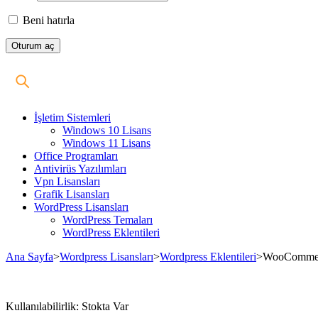
Beni hatırla
İşletim Sistemleri
Windows 10 Lisans
Windows 11 Lisans
Office Programları
Antivirüs Yazılımları
Vpn Lisansları
Grafik Lisansları
WordPress Lisansları
WordPress Temaları
WordPress Eklentileri
Ana Sayfa
>
Wordpress Lisansları
>
Wordpress Eklentileri
>
WooCommerc
Stokta
Kullanılabilirlik:
Stokta Var