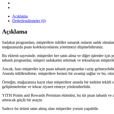
Eklentisi
quantity
Açıklama
Değerlendirmeler (0)
Açıklama
Sadakat programları, müşterilere ödüller sunarak onların sadık olmala
mağazanızda puan koleksiyonlarını yönetmeyi düşünebilirsiniz.
Bu eklenti sayesinde, müşteriler her satın alma ve diğer işlemler için p
tabanlı programlar, müşteri sadakatini artırmak ve tekrarlayan müşterile
Ancak, bazı müşteriler için puan tabanlı programlar cazip gelmeyebilir
Anında ödüllendirme, müşterilere hemen bir avantaj sağlar ve bu, olum
Örneğin, mağazanıza kayıt olan müşterilere anında bir indirim teklifi
geliştirmelerine ve tekrar ziyaret etmeye yönlendirebilir.
YITH Points and Rewards Premium eklentisi, bu tür puan tabanlı ve a
artıracak güçlü bir araçtır.
Sadece bu ürünü satın almış olan müşteriler yorum yapabilir.